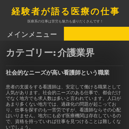
コ
ン
経験者が語る医療の仕事
テ
ン
医療系の仕事は苦労も魅力も盛りだくさんです！
ツ
へ
メインメニュー
ス
キ
カテゴリー:
介護業界
ッ
プ
社会的なニーズが高い看護師という職業
患者の支援をする看護師は、安定して働ける職業として
人気があります。社会的ニーズのある仕事で、都会だけ
でなく地方でも求人数は多いと言われています。人口が
あまり多くない地方では、過疎化の問題が起こってお
り、仕事を探すのも一苦労ですが、看護師ならその心配
はいりません。地方にも必ず医療機関は存在しているの
で、資格を持っていれば仕事を見つけることは難しくな
いでしょう。